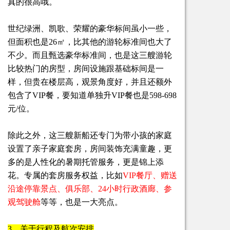
真的很高哦。
世纪绿洲、凯歌、荣耀的豪华标间虽小一些，
但面积也是26㎡，比其他的游轮标准间也大了
不少。而且甄选豪华标准间，也是这三艘游轮
比较热门的房型，房间设施跟基础标间是一
样，但贵在楼层高，观景角度好，并且还额外
包含了VIP餐，要知道单独升VIP餐也是598-698
元/位。
除此之外，这三艘新船还专门为带小孩的家庭
设置了亲子家庭套房，房间装饰充满童趣，更
多的是人性化的暑期托管服务，更是锦上添
花。专属的套房服务权益，比如
VIP餐厅、赠送
沿途停靠景点、俱乐部、24小时行政酒廊、参
观驾驶舱
等等，也是一大亮点。
3、关于行程及航次安排