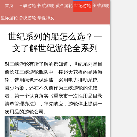
首页
三峡游轮
长航游轮
黄金游轮
世纪游轮
美维游轮
星际游轮
来自
世纪游轮
总统游轮
华夏神女
2024-04-08 10:53 的文章
游轮
世纪系列的船怎么选？一
文了解世纪游轮全系列
对三峡游轮有所了解的都知道，世纪系列是目
前长江三峡游轮舰队中，撑起天花板的品质游
轮，选用绿色环保油漆，采用电力推动系统，
减少污染，还在不久前作为三峡游轮的先锋
者，第一个认真落实《重庆市一次性用品目录
清单管理办法》，率先响应，游轮停止提供一
次用品的游轮公司。