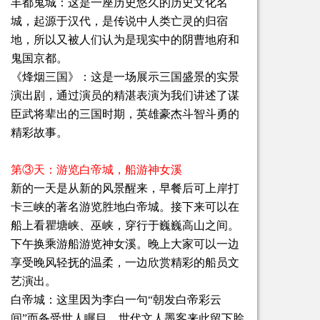
丰都鬼城：这是一座历史悠久的历史文化名
城，起源于汉代，是传说中人类亡灵的归宿
地，所以又被人们认为是现实中的阴曹地府和
鬼国京都。
《烽烟三国》：这是一场展示三国盛景的实景
演出剧，通过演员的精湛表演为我们讲述了谋
臣武将辈出的三国时期，英雄豪杰斗智斗勇的
精彩故事。
第③天：游览白帝城，船游神女溪
新的一天是从新的风景醒来，早餐后可上岸打
卡三峡的著名游览胜地白帝城。接下来可以在
船上看瞿塘峡、巫峡，穿行于巍巍高山之间。
下午换乘游船游览神女溪。晚上大家可以一边
享受晚风轻抚的温柔，一边欣赏精彩的船员文
艺演出。
白帝城：这里因为李白一句“朝发白帝彩云
间”而备受世人瞩目，世代文人墨客来此留下脍