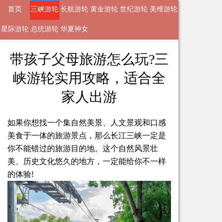
首页
三峡游轮
长航游轮
黄金游轮
世纪游轮
美维游轮
星际游轮
来自
三峡游轮
总统游轮
华夏神女
2024-03-20 17:12 的文章
游轮
带孩子父母旅游怎么玩?三
峡游轮实用攻略，适合全
家人出游
如果你想找一个集自然美景、人文景观和口感
美食于一体的旅游景点，那么长江三峡一定是
你不能错过的旅游目的地。这个自然风景壮
美、历史文化悠久的地方，一定能给你不一样
的体验!