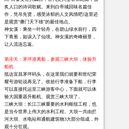
炙人口的诗词歌赋。来到白帝城回味名篇佳
作，凭吊先贤，感受浓郁的人文风情吧!这里还
是观赏“夔门天下雄”的最佳地点。
神女溪：乘坐一叶轻舟，在碧山绿水前行，四
下青葱，如误入了仙境。神女溪的奇峰丽景，
让人流连忘返。
第④天：茅坪港离船，参观三峡大坝，体验升
船机
抵达宜昌茅坪码头，在这里我们就要和世纪荣
耀号游轮说再见了。收拾行李准备下船，行李
可以直接托运至三峡游客中心，下面就可以体
验大国重器升船机、观赏三峡大坝了。
三峡大坝：长江三峡重要的水利枢纽工程，也
是当今世界上伟大的水利工程。大坝一共由拦
河大坝、水电站和通航建筑物3大部分组成，外
观十分壮观。